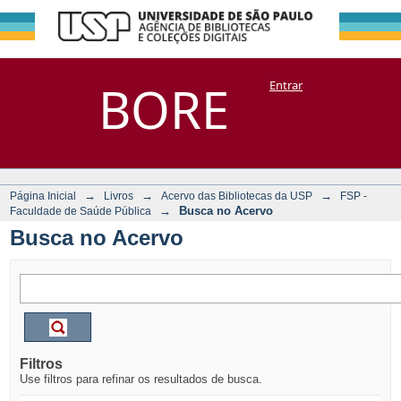
Busca no Acervo
Repositório
BORE
Entrar
DSpace/Manakin + Corisco
→
→
→
Página Inicial
Livros
Acervo das Bibliotecas da USP
FSP -
→
Busca no Acervo
Faculdade de Saúde Pública
Busca no Acervo
Filtros
Use filtros para refinar os resultados de busca.