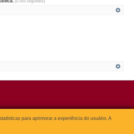
ública.
(0.055 segundos)
3091-1541
estatísticas para aprimorar a experiência do usuário. A



