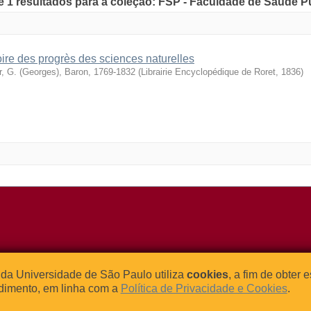
de 1 resultados para a coleção: FSP - Faculdade de Saúde P
oire des progrès des sciences naturelles
r, G. (Georges), Baron, 1769-1832
(
Librairie Encyclopédique de Roret
,
1836
)
o Relógio, 109 – Bloco L
Tel: (0xx11) 3091-4195 / (0xx11) 
da Universidade de São Paulo utiliza
cookies
, a fim de obter 
dade Universitária
Fax: (0xx11) 3091-1567
dimento, em linha com a
Política de Privacidade e Cookies
.
– Brasil
E-mail:
atendimento@abcd.usp.br