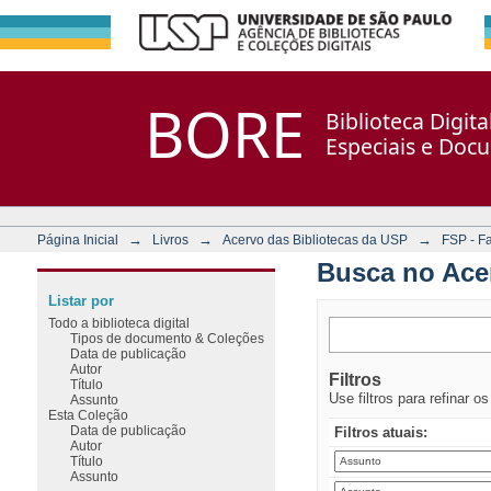
Busca no Acervo
Repositório DSpace/Manakin + Corisco
BORE
Biblioteca Digit
Especiais e Doc
→
→
→
Página Inicial
Livros
Acervo das Bibliotecas da USP
FSP - F
Busca no Ace
Listar por
Todo a biblioteca digital
Tipos de documento & Coleções
Data de publicação
Autor
Filtros
Título
Use filtros para refinar o
Assunto
Esta Coleção
Data de publicação
Filtros atuais:
Autor
Título
Assunto