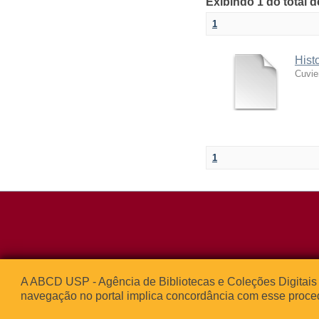
Exibindo 1 do total 
1
Hist
Cuvie
1
Rua da Praça d
A ABCD USP - Agência de Bibliotecas e Coleções Digitais 
05508-050 – Ci
navegação no portal implica concordância com esse proce
São Paulo, SP 