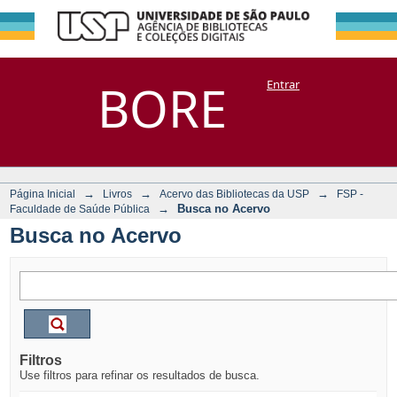
Busca no Acervo
Repositório
BORE
Entrar
DSpace/Manakin + Corisco
→
→
→
Página Inicial
Livros
Acervo das Bibliotecas da USP
FSP -
→
Busca no Acervo
Faculdade de Saúde Pública
Busca no Acervo
Filtros
Use filtros para refinar os resultados de busca.