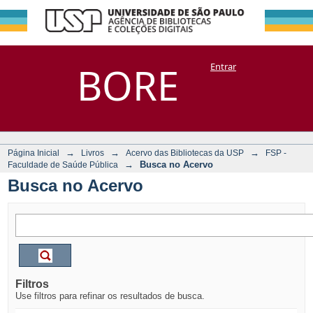
Busca no Acervo
Repositório
BORE
Entrar
DSpace/Manakin + Corisco
→
→
→
Página Inicial
Livros
Acervo das Bibliotecas da USP
FSP -
→
Busca no Acervo
Faculdade de Saúde Pública
Busca no Acervo
Filtros
Use filtros para refinar os resultados de busca.