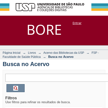
Busca no Acervo
Repositório
BORE
Entrar
DSpace/Manakin + Corisco
→
→
→
Página Inicial
Livros
Acervo das Bibliotecas da USP
FSP -
→
Busca no Acervo
Faculdade de Saúde Pública
Busca no Acervo
Filtros
Use filtros para refinar os resultados de busca.