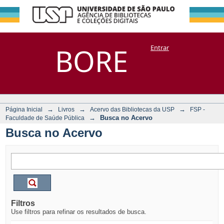
Busca no Acervo
Repositório
BORE
Entrar
DSpace/Manakin + Corisco
→
→
→
Página Inicial
Livros
Acervo das Bibliotecas da USP
FSP -
→
Busca no Acervo
Faculdade de Saúde Pública
Busca no Acervo
Filtros
Use filtros para refinar os resultados de busca.