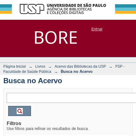
Busca no Acervo
Repositório
BORE
Entrar
DSpace/Manakin + Corisco
→
→
→
Página Inicial
Livros
Acervo das Bibliotecas da USP
FSP -
→
Busca no Acervo
Faculdade de Saúde Pública
Busca no Acervo
Filtros
Use filtros para refinar os resultados de busca.