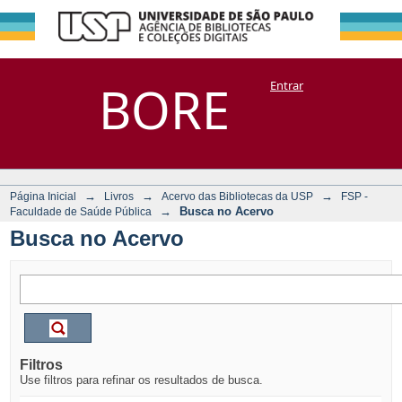
Busca no Acervo
Repositório
BORE
Entrar
DSpace/Manakin + Corisco
→
→
→
Página Inicial
Livros
Acervo das Bibliotecas da USP
FSP -
→
Busca no Acervo
Faculdade de Saúde Pública
Busca no Acervo
Filtros
Use filtros para refinar os resultados de busca.