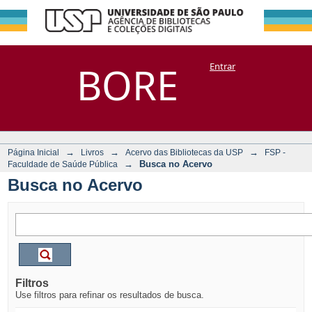
Busca no Acervo
Repositório
BORE
Entrar
DSpace/Manakin + Corisco
→
→
→
Página Inicial
Livros
Acervo das Bibliotecas da USP
FSP -
→
Busca no Acervo
Faculdade de Saúde Pública
Busca no Acervo
Filtros
Use filtros para refinar os resultados de busca.