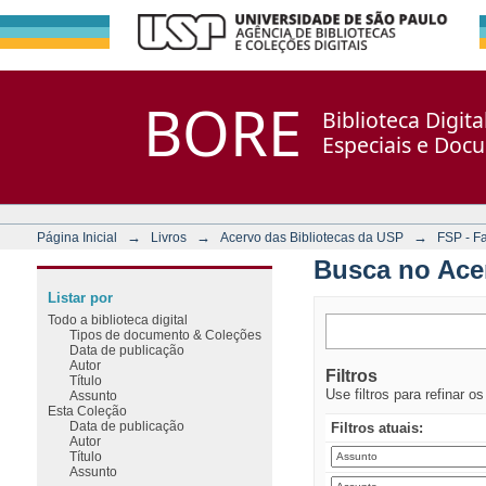
Busca no Acervo
Repositório DSpace/Manakin + Corisco
BORE
Biblioteca Digit
Especiais e Doc
→
→
→
Página Inicial
Livros
Acervo das Bibliotecas da USP
FSP - F
Busca no Ace
Listar por
Todo a biblioteca digital
Tipos de documento & Coleções
Data de publicação
Autor
Filtros
Título
Use filtros para refinar o
Assunto
Esta Coleção
Data de publicação
Filtros atuais:
Autor
Título
Assunto