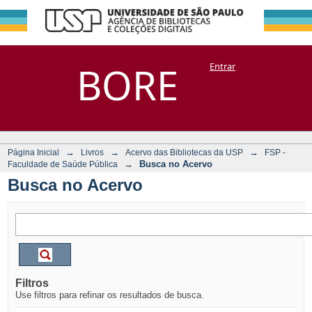
Busca no Acervo
Repositório
BORE
Entrar
DSpace/Manakin + Corisco
→
→
→
Página Inicial
Livros
Acervo das Bibliotecas da USP
FSP -
→
Busca no Acervo
Faculdade de Saúde Pública
Busca no Acervo
Filtros
Use filtros para refinar os resultados de busca.