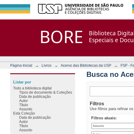
Busca no Acervo
Repositório DSpace/Manakin + Corisco
BORE
Biblioteca Digit
Especiais e Doc
→
→
→
Página Inicial
Livros
Acervo das Bibliotecas da USP
FSP - F
Busca no Ace
Listar por
Todo a biblioteca digital
Tipos de documento & Coleções
Data de publicação
Autor
Filtros
Título
Use filtros para refinar o
Assunto
Esta Coleção
Data de publicação
Filtros atuais:
Autor
Título
Assunto