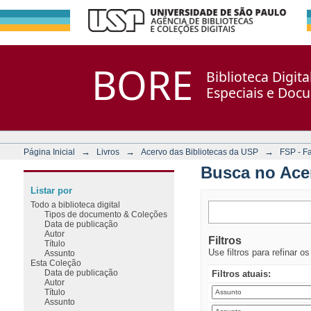
Busca no Acervo
Repositório DSpace/Manakin + Corisco
BORE
Biblioteca Digit
Especiais e Doc
→
→
→
Página Inicial
Livros
Acervo das Bibliotecas da USP
FSP - F
Busca no Ace
Listar por
Todo a biblioteca digital
Tipos de documento & Coleções
Data de publicação
Autor
Filtros
Título
Use filtros para refinar o
Assunto
Esta Coleção
Data de publicação
Filtros atuais:
Autor
Título
Assunto