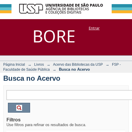
Busca no Acervo
Repositório
BORE
Entrar
DSpace/Manakin + Corisco
→
→
→
Página Inicial
Livros
Acervo das Bibliotecas da USP
FSP -
→
Busca no Acervo
Faculdade de Saúde Pública
Busca no Acervo
Filtros
Use filtros para refinar os resultados de busca.