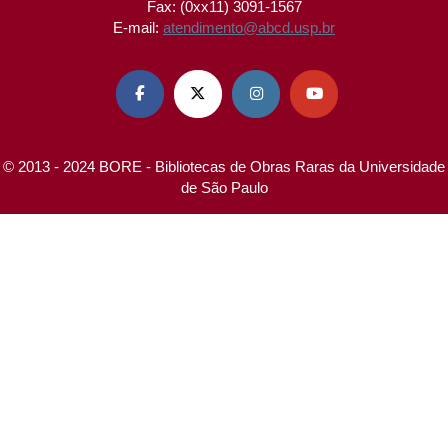
Fax: (0xx11) 3091-1567
E-mail:
atendimento@abcd.usp.br




© 2013 - 2024 BORE - Bibliotecas de Obras Raras da Universidade
de São Paulo