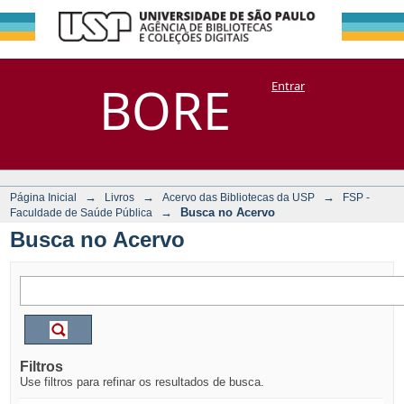
Busca no Acervo
Repositório
BORE
Entrar
DSpace/Manakin + Corisco
→
→
→
Página Inicial
Livros
Acervo das Bibliotecas da USP
FSP -
→
Busca no Acervo
Faculdade de Saúde Pública
Busca no Acervo
Filtros
Use filtros para refinar os resultados de busca.