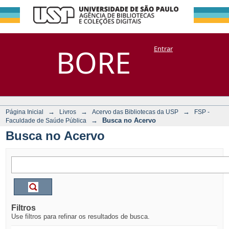
Busca no Acervo
Repositório
BORE
Entrar
DSpace/Manakin + Corisco
→
→
→
Página Inicial
Livros
Acervo das Bibliotecas da USP
FSP -
→
Busca no Acervo
Faculdade de Saúde Pública
Busca no Acervo
Filtros
Use filtros para refinar os resultados de busca.