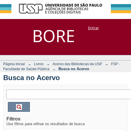
Busca no Acervo
Repositório
BORE
Entrar
DSpace/Manakin + Corisco
→
→
→
Página Inicial
Livros
Acervo das Bibliotecas da USP
FSP -
→
Busca no Acervo
Faculdade de Saúde Pública
Busca no Acervo
Filtros
Use filtros para refinar os resultados de busca.