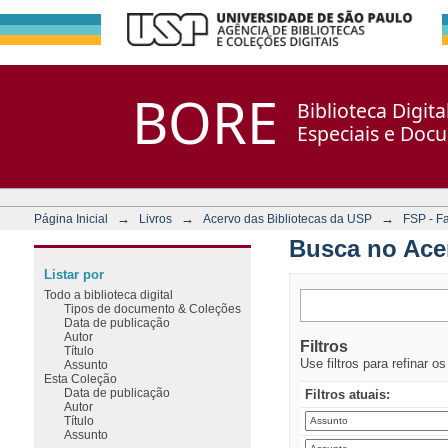
Busca no Acervo
Repositório DSpace/Manakin + Corisco
BORE
Biblioteca Digit
Especiais e Doc
→
→
→
Página Inicial
Livros
Acervo das Bibliotecas da USP
FSP - F
Busca no Ace
Listar por
Todo a biblioteca digital
Tipos de documento & Coleções
Data de publicação
Autor
Filtros
Título
Use filtros para refinar o
Assunto
Esta Coleção
Data de publicação
Filtros atuais:
Autor
Título
Assunto