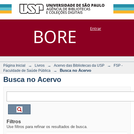
Busca no Acervo
Repositório
BORE
Entrar
DSpace/Manakin + Corisco
→
→
→
Página Inicial
Livros
Acervo das Bibliotecas da USP
FSP -
→
Busca no Acervo
Faculdade de Saúde Pública
Busca no Acervo
Filtros
Use filtros para refinar os resultados de busca.