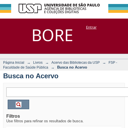
Busca no Acervo
Repositório
BORE
Entrar
DSpace/Manakin + Corisco
→
→
→
Página Inicial
Livros
Acervo das Bibliotecas da USP
FSP -
→
Busca no Acervo
Faculdade de Saúde Pública
Busca no Acervo
Filtros
Use filtros para refinar os resultados de busca.