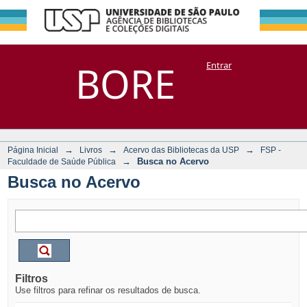
Busca no Acervo
Repositório
BORE
Entrar
DSpace/Manakin + Corisco
→
→
→
Página Inicial
Livros
Acervo das Bibliotecas da USP
FSP -
→
Busca no Acervo
Faculdade de Saúde Pública
Busca no Acervo
Filtros
Use filtros para refinar os resultados de busca.