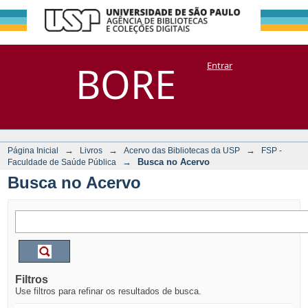
Busca no Acervo
Repositório
BORE
Entrar
DSpace/Manakin + Corisco
→
→
→
Página Inicial
Livros
Acervo das Bibliotecas da USP
FSP -
→
Busca no Acervo
Faculdade de Saúde Pública
Busca no Acervo
Filtros
Use filtros para refinar os resultados de busca.