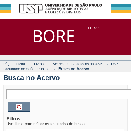
Busca no Acervo
Repositório
BORE
Entrar
DSpace/Manakin + Corisco
→
→
→
Página Inicial
Livros
Acervo das Bibliotecas da USP
FSP -
→
Busca no Acervo
Faculdade de Saúde Pública
Busca no Acervo
Filtros
Use filtros para refinar os resultados de busca.