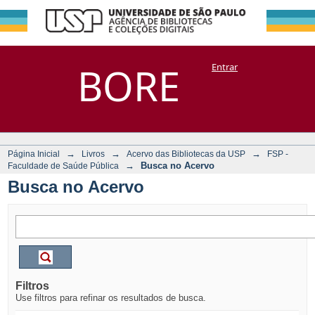
Busca no Acervo
Repositório
BORE
Entrar
DSpace/Manakin + Corisco
→
→
→
Página Inicial
Livros
Acervo das Bibliotecas da USP
FSP -
→
Busca no Acervo
Faculdade de Saúde Pública
Busca no Acervo
Filtros
Use filtros para refinar os resultados de busca.