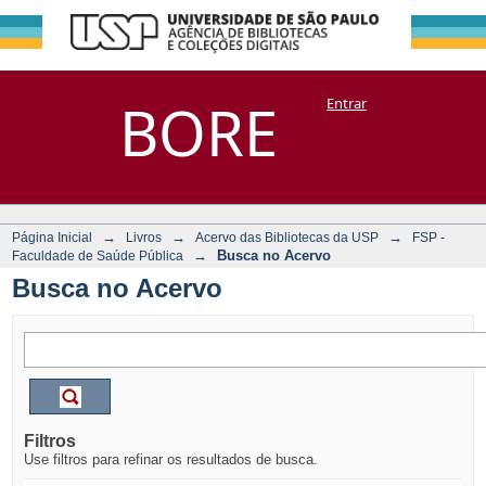
Busca no Acervo
Repositório
BORE
Entrar
DSpace/Manakin + Corisco
→
→
→
Página Inicial
Livros
Acervo das Bibliotecas da USP
FSP -
→
Busca no Acervo
Faculdade de Saúde Pública
Busca no Acervo
Filtros
Use filtros para refinar os resultados de busca.