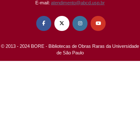
E-mail:
atendimento@abcd.usp.br




© 2013 - 2024 BORE - Bibliotecas de Obras Raras da Universidade
de São Paulo