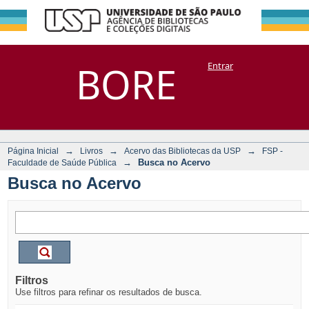
Busca no Acervo
Repositório
BORE
Entrar
DSpace/Manakin + Corisco
→
→
→
Página Inicial
Livros
Acervo das Bibliotecas da USP
FSP -
→
Busca no Acervo
Faculdade de Saúde Pública
Busca no Acervo
Filtros
Use filtros para refinar os resultados de busca.