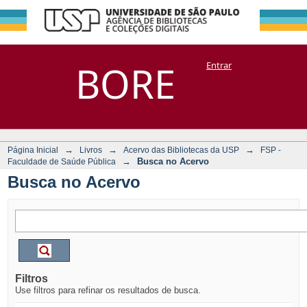
Busca no Acervo
Repositório
BORE
Entrar
DSpace/Manakin + Corisco
→
→
→
Página Inicial
Livros
Acervo das Bibliotecas da USP
FSP -
→
Busca no Acervo
Faculdade de Saúde Pública
Busca no Acervo
Filtros
Use filtros para refinar os resultados de busca.