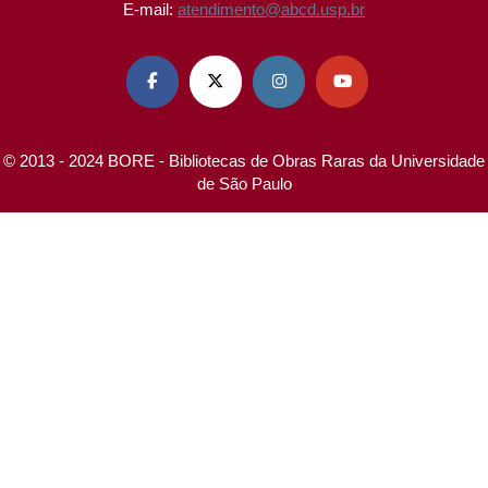
E-mail:
atendimento@abcd.usp.br




© 2013 - 2024 BORE - Bibliotecas de Obras Raras da Universidade
de São Paulo