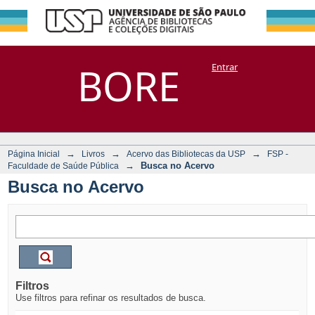
Busca no Acervo
Repositório
BORE
Entrar
DSpace/Manakin + Corisco
→
→
→
Página Inicial
Livros
Acervo das Bibliotecas da USP
FSP -
→
Busca no Acervo
Faculdade de Saúde Pública
Busca no Acervo
Filtros
Use filtros para refinar os resultados de busca.