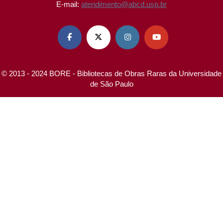
E-mail:
atendimento@abcd.usp.br




© 2013 - 2024 BORE - Bibliotecas de Obras Raras da Universidade
de São Paulo