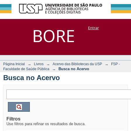
Busca no Acervo
Repositório
BORE
Entrar
DSpace/Manakin + Corisco
→
→
→
Página Inicial
Livros
Acervo das Bibliotecas da USP
FSP -
→
Busca no Acervo
Faculdade de Saúde Pública
Busca no Acervo
Filtros
Use filtros para refinar os resultados de busca.