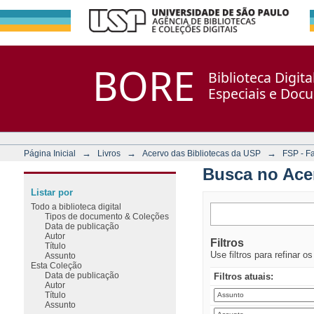
Busca no Acervo
Repositório DSpace/Manakin + Corisco
BORE
Biblioteca Digit
Especiais e Doc
→
→
→
Página Inicial
Livros
Acervo das Bibliotecas da USP
FSP - F
Busca no Ace
Listar por
Todo a biblioteca digital
Tipos de documento & Coleções
Data de publicação
Autor
Filtros
Título
Use filtros para refinar o
Assunto
Esta Coleção
Data de publicação
Filtros atuais:
Autor
Título
Assunto