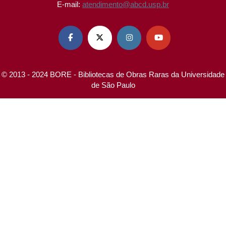
E-mail:
atendimento@abcd.usp.br




© 2013 - 2024 BORE - Bibliotecas de Obras Raras da Universidade
de São Paulo