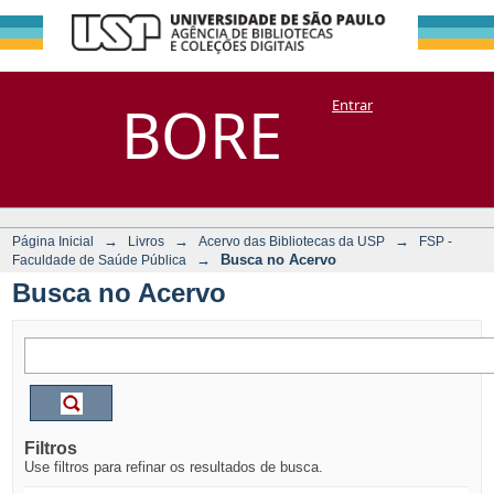
Busca no Acervo
Repositório
BORE
Entrar
DSpace/Manakin + Corisco
→
→
→
Página Inicial
Livros
Acervo das Bibliotecas da USP
FSP -
→
Busca no Acervo
Faculdade de Saúde Pública
Busca no Acervo
Filtros
Use filtros para refinar os resultados de busca.