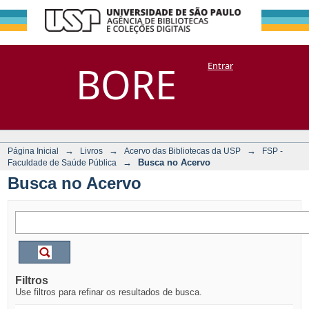
Busca no Acervo
Repositório
BORE
Entrar
DSpace/Manakin + Corisco
→
→
→
Página Inicial
Livros
Acervo das Bibliotecas da USP
FSP -
→
Busca no Acervo
Faculdade de Saúde Pública
Busca no Acervo
Filtros
Use filtros para refinar os resultados de busca.