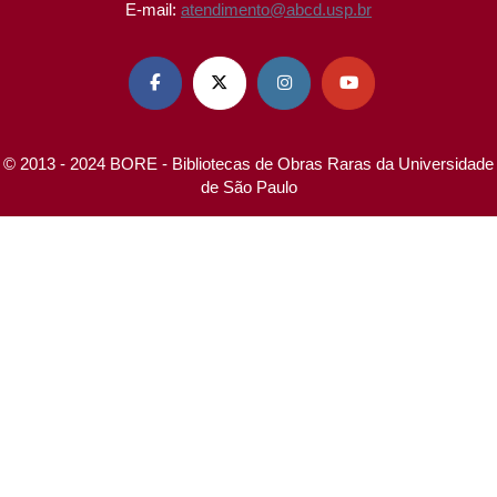
E-mail:
atendimento@abcd.usp.br




© 2013 - 2024 BORE - Bibliotecas de Obras Raras da Universidade
de São Paulo