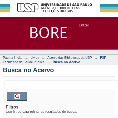
Busca no Acervo
Repositório
BORE
Entrar
DSpace/Manakin + Corisco
→
→
→
Página Inicial
Livros
Acervo das Bibliotecas da USP
FSP -
→
Busca no Acervo
Faculdade de Saúde Pública
Busca no Acervo
Filtros
Use filtros para refinar os resultados de busca.