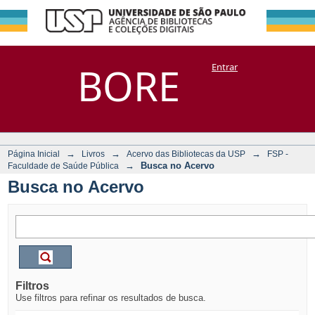
Busca no Acervo
Repositório
BORE
Entrar
DSpace/Manakin + Corisco
→
→
→
Página Inicial
Livros
Acervo das Bibliotecas da USP
FSP -
→
Busca no Acervo
Faculdade de Saúde Pública
Busca no Acervo
Filtros
Use filtros para refinar os resultados de busca.