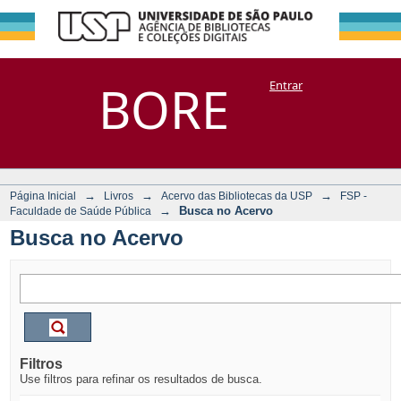
Busca no Acervo
Repositório
BORE
Entrar
DSpace/Manakin + Corisco
→
→
→
Página Inicial
Livros
Acervo das Bibliotecas da USP
FSP -
→
Busca no Acervo
Faculdade de Saúde Pública
Busca no Acervo
Filtros
Use filtros para refinar os resultados de busca.