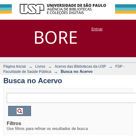
Busca no Acervo
Repositório
BORE
Entrar
DSpace/Manakin + Corisco
→
→
→
Página Inicial
Livros
Acervo das Bibliotecas da USP
FSP -
→
Busca no Acervo
Faculdade de Saúde Pública
Busca no Acervo
Filtros
Use filtros para refinar os resultados de busca.