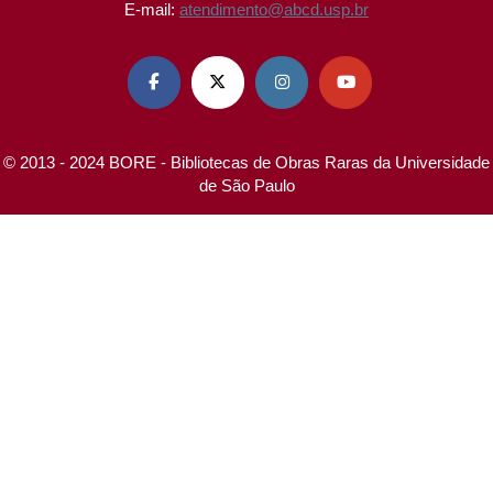
E-mail:
atendimento@abcd.usp.br




© 2013 - 2024 BORE - Bibliotecas de Obras Raras da Universidade
de São Paulo