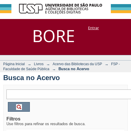
Busca no Acervo
Repositório
BORE
Entrar
DSpace/Manakin + Corisco
→
→
→
Página Inicial
Livros
Acervo das Bibliotecas da USP
FSP -
→
Busca no Acervo
Faculdade de Saúde Pública
Busca no Acervo
Filtros
Use filtros para refinar os resultados de busca.