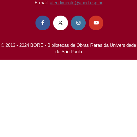
E-mail:
atendimento@abcd.usp.br




© 2013 - 2024 BORE - Bibliotecas de Obras Raras da Universidade
de São Paulo