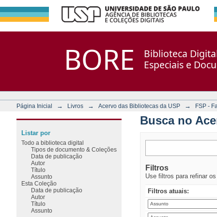
Busca no Acervo
Repositório DSpace/Manakin + Corisco
BORE
Biblioteca Digit
Especiais e Doc
→
→
→
Página Inicial
Livros
Acervo das Bibliotecas da USP
FSP - F
Busca no Ace
Listar por
Todo a biblioteca digital
Tipos de documento & Coleções
Data de publicação
Autor
Filtros
Título
Use filtros para refinar o
Assunto
Esta Coleção
Data de publicação
Filtros atuais:
Autor
Título
Assunto