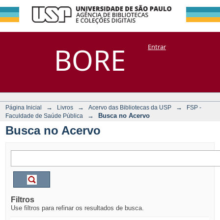
Busca no Acervo
Repositório
BORE
Entrar
DSpace/Manakin + Corisco
→
→
→
Página Inicial
Livros
Acervo das Bibliotecas da USP
FSP -
→
Busca no Acervo
Faculdade de Saúde Pública
Busca no Acervo
Filtros
Use filtros para refinar os resultados de busca.