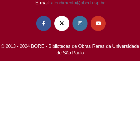
E-mail:
atendimento@abcd.usp.br




© 2013 - 2024 BORE - Bibliotecas de Obras Raras da Universidade
de São Paulo