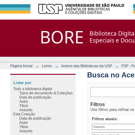
Busca no Acervo
Repositório DSpace/Manakin + Corisco
BORE
Biblioteca Digit
Especiais e Doc
→
→
→
Página Inicial
Livros
Acervo das Bibliotecas da USP
FSP - F
Busca no Ace
Listar por
Todo a biblioteca digital
Tipos de documento & Coleções
Data de publicação
Autor
Filtros
Título
Use filtros para refinar o
Assunto
Esta Coleção
Data de publicação
Filtros atuais:
Autor
Título
Assunto