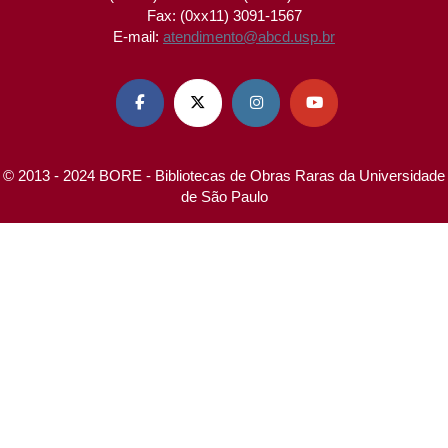
Fax: (0xx11) 3091-1567
E-mail:
atendimento@abcd.usp.br




© 2013 - 2024 BORE - Bibliotecas de Obras Raras da Universidade
de São Paulo