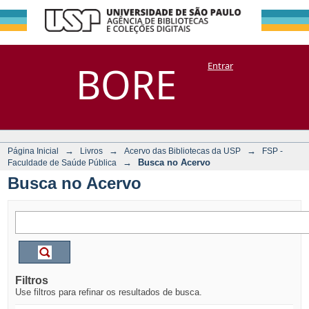
Busca no Acervo
Repositório
BORE
Entrar
DSpace/Manakin + Corisco
→
→
→
Página Inicial
Livros
Acervo das Bibliotecas da USP
FSP -
→
Busca no Acervo
Faculdade de Saúde Pública
Busca no Acervo
Filtros
Use filtros para refinar os resultados de busca.