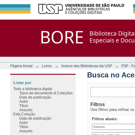
Busca no Acervo
Repositório DSpace/Manakin + Corisco
BORE
Biblioteca Digit
Especiais e Doc
→
→
→
Página Inicial
Livros
Acervo das Bibliotecas da USP
FSP - F
Busca no Ace
Listar por
Todo a biblioteca digital
Tipos de documento & Coleções
Data de publicação
Autor
Filtros
Título
Use filtros para refinar o
Assunto
Esta Coleção
Data de publicação
Filtros atuais:
Autor
Título
Assunto