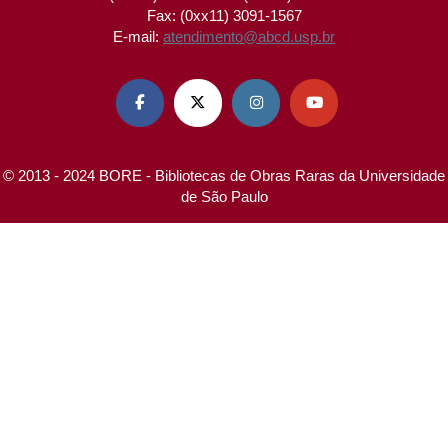
Fax: (0xx11) 3091-1567
E-mail:
atendimento@abcd.usp.br




© 2013 - 2024 BORE - Bibliotecas de Obras Raras da Universidade
de São Paulo