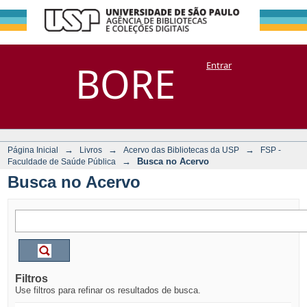
Busca no Acervo
Repositório
BORE
Entrar
DSpace/Manakin + Corisco
→
→
→
Página Inicial
Livros
Acervo das Bibliotecas da USP
FSP -
→
Busca no Acervo
Faculdade de Saúde Pública
Busca no Acervo
Filtros
Use filtros para refinar os resultados de busca.