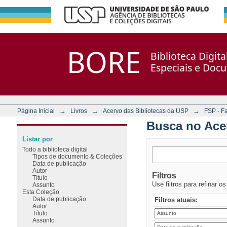
Busca no Acervo
Repositório DSpace/Manakin + Corisco
BORE
Biblioteca Digit
Especiais e Doc
→
→
→
Página Inicial
Livros
Acervo das Bibliotecas da USP
FSP - F
Busca no Ace
Listar por
Todo a biblioteca digital
Tipos de documento & Coleções
Data de publicação
Autor
Filtros
Título
Use filtros para refinar o
Assunto
Esta Coleção
Data de publicação
Filtros atuais:
Autor
Título
Assunto