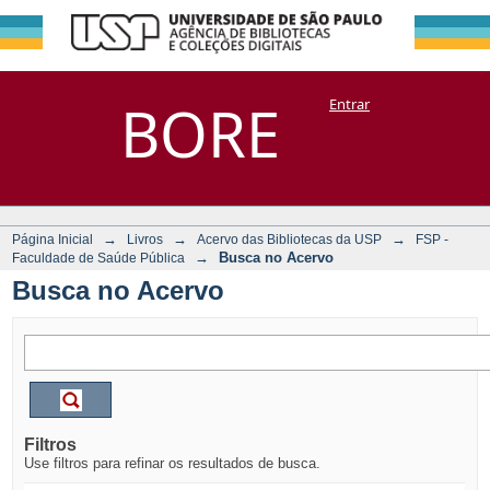
Busca no Acervo
Repositório
BORE
Entrar
DSpace/Manakin + Corisco
→
→
→
Página Inicial
Livros
Acervo das Bibliotecas da USP
FSP -
→
Busca no Acervo
Faculdade de Saúde Pública
Busca no Acervo
Filtros
Use filtros para refinar os resultados de busca.