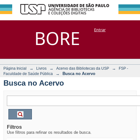
Busca no Acervo
Repositório
BORE
Entrar
DSpace/Manakin + Corisco
→
→
→
Página Inicial
Livros
Acervo das Bibliotecas da USP
FSP -
→
Busca no Acervo
Faculdade de Saúde Pública
Busca no Acervo
Filtros
Use filtros para refinar os resultados de busca.