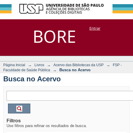
Busca no Acervo
Repositório
BORE
Entrar
DSpace/Manakin + Corisco
→
→
→
Página Inicial
Livros
Acervo das Bibliotecas da USP
FSP -
→
Busca no Acervo
Faculdade de Saúde Pública
Busca no Acervo
Filtros
Use filtros para refinar os resultados de busca.