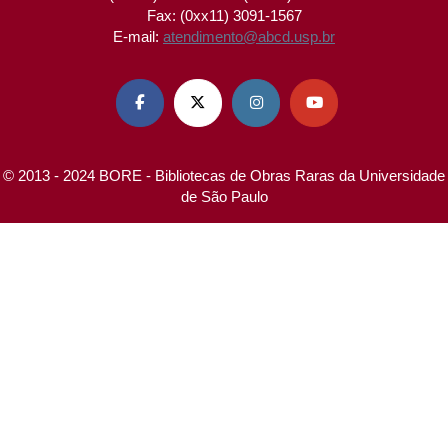
Fax: (0xx11) 3091-1567
E-mail:
atendimento@abcd.usp.br




© 2013 - 2024 BORE - Bibliotecas de Obras Raras da Universidade
de São Paulo