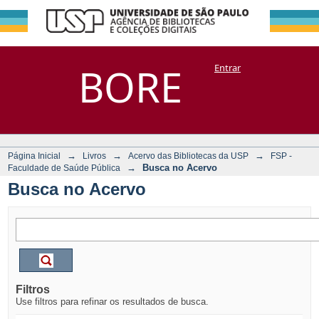
Busca no Acervo
Repositório
BORE
Entrar
DSpace/Manakin + Corisco
→
→
→
Página Inicial
Livros
Acervo das Bibliotecas da USP
FSP -
→
Busca no Acervo
Faculdade de Saúde Pública
Busca no Acervo
Filtros
Use filtros para refinar os resultados de busca.