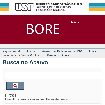
Busca no Acervo
Repositório
BORE
Entrar
DSpace/Manakin + Corisco
→
→
→
Página Inicial
Livros
Acervo das Bibliotecas da USP
FSP -
→
Busca no Acervo
Faculdade de Saúde Pública
Busca no Acervo
Filtros
Use filtros para refinar os resultados de busca.