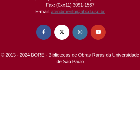
Fax: (0xx11) 3091-1567
E-mail:
atendimento@abcd.usp.br




© 2013 - 2024 BORE - Bibliotecas de Obras Raras da Universidade
de São Paulo