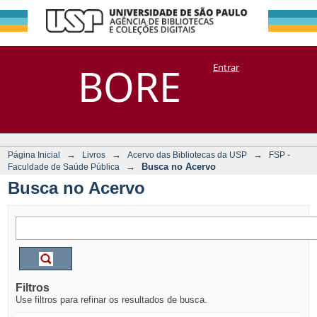
Busca no Acervo
Repositório
BORE
Entrar
DSpace/Manakin + Corisco
→
→
→
Página Inicial
Livros
Acervo das Bibliotecas da USP
FSP -
→
Busca no Acervo
Faculdade de Saúde Pública
Busca no Acervo
Filtros
Use filtros para refinar os resultados de busca.